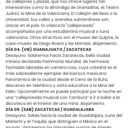
de callejones y plazas, que nos ofrece lugares tan
interesantes como la Alhóndiga de Granaditas, el Teatro
Juárez, la Mina de la Valenciana, El Callejón del Beso o la
Universidad. Sus calles y avenidas subterráneas son
únicas en el país. Es clásica la "callejoneada"
acompañados por una estudiantina musical o tuna
valenciana. Otros atractivos son el museo del Quijote, la
casa-museo de Diego Rivera y las Momias. Alojamiento.
DÍA 04. (VIE) GUANAJUATO / ZACATECAS
Desayuno. Saldremos hacia Zacatecas, bella ciudad
minera declarada Patrimonio Mundial, de hermosas
fachadas labradas en cantera rosa, cuya catedral es el
más sobresaliente ejemplar del barroco mexicano.
Panorámica de la ciudad desde el Cerro de la Bufa,
descenso en teleférico y visita educativa a la Mina del
Edén. Opcionalmente se puede participar por la noche en
una “callejoneada musical con Tambora” e ir a bailar a la
discoteca en el interior de una mina. Alojamiento.
DÍA 05. (SAB) ZACATECAS / GUADALAJARA
Desayuno. Salida hacia la ciudad de Guadalajara, cuna del
Mariachi y el Tequila, que distinguen a México en el
mundo. Visitaremos los principales puntos de interés: